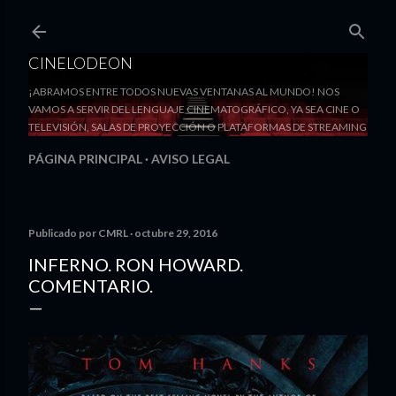
Ir al contenido principal
CINELODEON
¡ABRAMOS ENTRE TODOS NUEVAS VENTANAS AL MUNDO! NOS
VAMOS A SERVIR DEL LENGUAJE CINEMATOGRÁFICO, YA SEA CINE O
TELEVISIÓN, SALAS DE PROYECCIÓN O PLATAFORMAS DE STREAMING
PÁGINA PRINCIPAL
AVISO LEGAL
Publicado por
CMRL
octubre 29, 2016
INFERNO. RON HOWARD.
COMENTARIO.