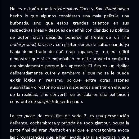
No es extraño que los
Hermanos Coen
y
Sam Raimi
hayan
hecho lo que algunos consideran una mala película, una
bufonada, sino que estos grandes talentos en sus
respectivas áreas y después de definir con claridad su política
de autor hayan decidido ponerse al frente de un film
underground
,
bizarro
y con pretensiones de culto, cuando ya
había demostrado de qué eran capaces y no era difícil
demostrar que si se empeñaban en este proyecto conjunto
era simplemente porque les apetecía. El film es un thriller
deliberadamente cutre y gamberro al que no se le puede
exigir lógica ni realismo, porque, entre otras razones
guionistas y director no están dispuestos a entrar en el juego
de la realidad, sino convertir su película en una exhibición
constante de
slasptick
desenfrenado.
La
set piece,
de este film de serie B
, es
una persecución
delirante, cochambrosa y privada de todo glamour, ocupa la
parte final del gran
flasback
en el que el protagonista evoca
las circunstancias que le han llevado a la silla eléctrica, y que