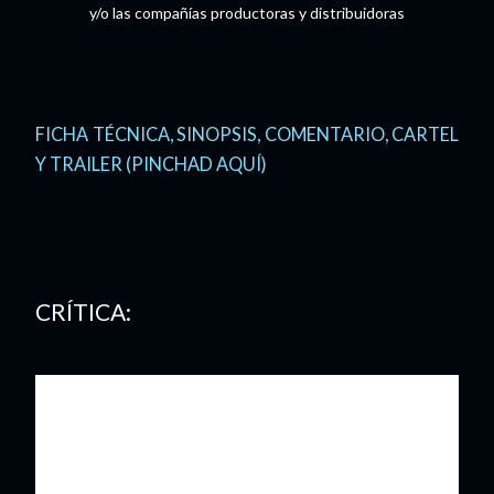
y/o las compañías productoras y distribuidoras
FICHA TÉCNICA, SINOPSIS, COMENTARIO, CARTEL
Y TRAILER (PINCHAD AQUÍ)
CRÍTICA:
Brian de Palma
, un físico nacido en el seno de una
familia en la que primaba el interés por la ciencia, (su
padre era cirujano, lo que no era fácil a principios del