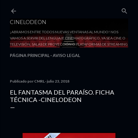
Ir al contenido principal
CINELODEON
¡ABRAMOS ENTRE TODOS NUEVAS VENTANAS AL MUNDO! NOS
VAMOS A SERVIR DEL LENGUAJE CINEMATOGRÁFICO, YA SEA CINE O
TELEVISIÓN, SALAS DE PROYECCIÓN O PLATAFORMAS DE STREAMING
PÁGINA PRINCIPAL
AVISO LEGAL
Publicado por
CMRL
julio 23, 2018
EL FANTASMA DEL PARAÍSO. FICHA
TÉCNICA -CINELODEON