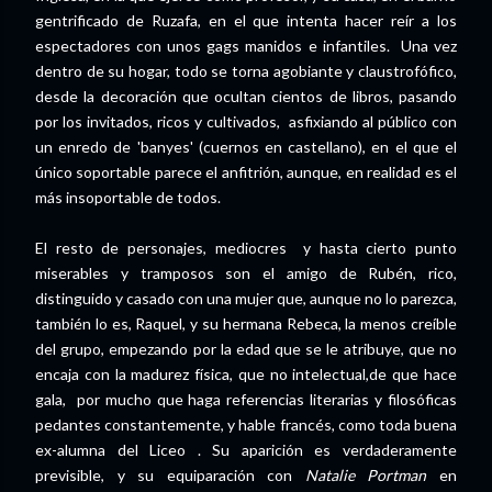
gentrificado de Ruzafa, en el que intenta hacer reír a los
espectadores con unos gags manidos e infantiles. Una vez
dentro de su hogar, todo se torna agobiante y claustrofófico,
desde la decoración que ocultan cientos de libros, pasando
por los invitados, ricos y cultivados, asfixiando al público con
un enredo de 'banyes' (cuernos en castellano), en el que el
único soportable parece el anfitrión, aunque, en realidad es el
más insoportable de todos.
El resto de personajes, mediocres y hasta cierto punto
miserables y tramposos son el amigo de Rubén, rico,
distinguido y casado con una mujer que, aunque no lo parezca,
también lo es, Raquel, y su hermana Rebeca, la menos creíble
del grupo, empezando por la edad que se le atribuye, que no
encaja con la madurez física, que no intelectual,de que hace
gala, por mucho que haga referencias literarias y filosóficas
pedantes constantemente, y hable francés, como toda buena
ex-alumna del Liceo . Su aparición es verdaderamente
previsible, y su equiparación con
Natalie Portman
en