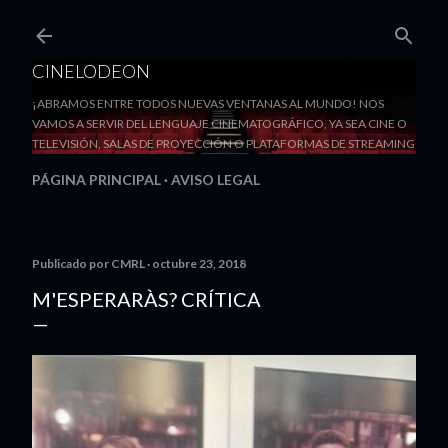
Ir al contenido principal
CINELODEON
¡ABRAMOS ENTRE TODOS NUEVAS VENTANAS AL MUNDO! NOS
VAMOS A SERVIR DEL LENGUAJE CINEMATOGRÁFICO, YA SEA CINE O
TELEVISIÓN, SALAS DE PROYECCIÓN O PLATAFORMAS DE STREAMING
PÁGINA PRINCIPAL
AVISO LEGAL
Publicado por
CMRL
octubre 23, 2018
M'ESPERARÀS? CRÍTICA