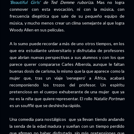
'Beautiful Girls'
de Ted Demme ruboriza.
Mas no logra
conmover con esta evocación, ni con la música, con
frecuencia diegética que sale de su pequeño equipo de
música, y mucho menos crear un clima semejante al que logra
Woody Allen en sus películas.
A lo sumo puede recordar a más de uno otros tiempos, en los
que era estudiante universitario y disfrutaba de profesores
que abrían nuevas perspectivas a sus alumnos y con los que
parece querer compararse Carles Alberola, aunque le faltan
buenas dosis de carisma, lo mismo que la que aparece como la
mujer que, tras un viaje 'oenegero' a África, acabará
recomponiendo los trozos del profesor. Un espíritu
pretencioso en el cuerpo exhuberante de una mujer que ya
no es la niña que quiere representar. El rollo
Natalie Portman
es un soufflé que se deshincha rápido.
Una comedia para nostálgicos que ya llevan tiendo andando
la senda de la edad madura y sueñan con un tiempo perdido
que afirman no haber disfrutado, sin más pretensiones que