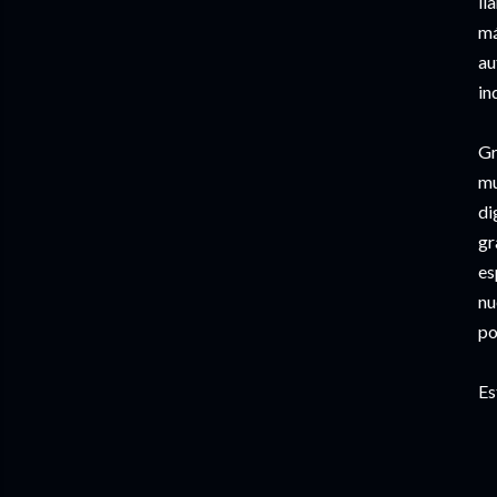
ll
má
au
in
Gr
mu
di
gr
es
nu
po
Es