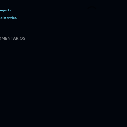
mpartir
els:
crítica.
OMENTARIOS