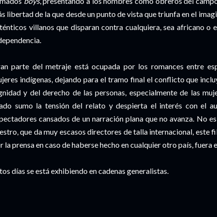
amados
boys
, presentando a los hombres como obreros del camp
s libertad de la que desde un punto de vista que triunfa en el imag
ténticos villanos que disparan contra cualquiera, sea africano o
dependencia.
an parte del metraje está ocupada por los romances entre esp
jeres indígenas, dejando para el tramo final el conflicto que incl
gnidad y del derecho de las personas, especialmente de las muje
ado sumo la tensión del relato y despierta el interés con el a
pectadores cansados de un narración plana que no avanza. No es
estro, que da muy escasos directores de talla internacional, este 
r la prensa en caso de haberse hecho en cualquier otro país, fuera e
tos días se está exhibiendo en cadenas generalistas.