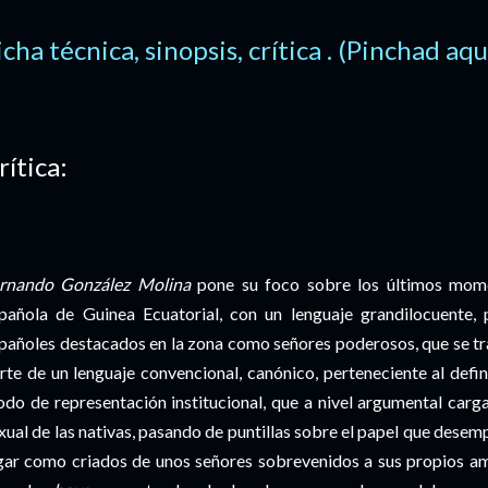
icha técnica, sinopsis, crítica . (Pinchad aqu
rítica:
rnando González Molina
pone su foco sobre los últimos mome
pañola de Guinea Ecuatorial, con un lenguaje grandilocuente, 
pañoles destacados en la zona como señores poderosos, que se t
rte de un lenguaje convencional, canónico, perteneciente al defi
do de representación institucional, que a nivel argumental carga
xual de las nativas, pasando de puntillas sobre el papel que desem
gar como criados de unos señores sobrevenidos a sus propios am