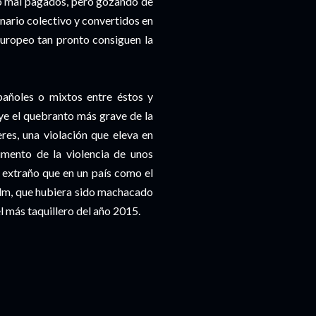
o mal pagados, pero gozando de
inario colectivo y convertidos en
 europeo tan pronto consiguen la
añoles o mixtos entre éstos y
uye el quebranto más grave de la
res, una violación que eleva en
umento de la violencia de unos
 extraño que en un país como el
film, que hubiera sido machacado
l más taquillero del año 2015.