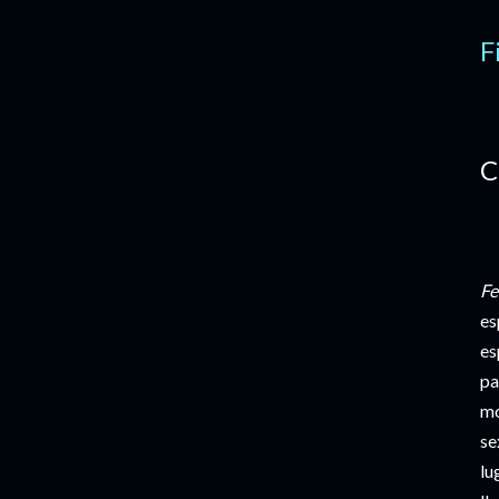
F
C
Fe
es
es
pa
mo
se
lu