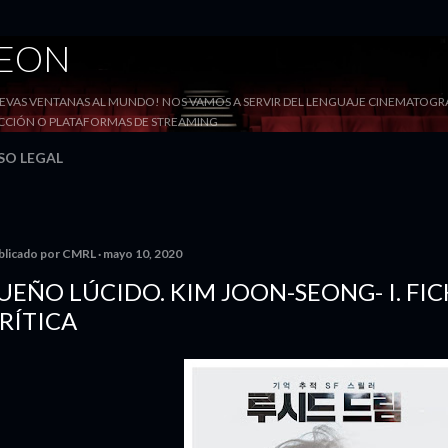
Ir al contenido principal
DEON
VAS VENTANAS AL MUNDO! NOS VAMOS A SERVIR DEL LENGUAJE CINEMATOGRÁF
YECCIÓN O PLATAFORMAS DE STREAMING
SO LEGAL
blicado por
CMRL
mayo 10, 2020
UEÑO LÚCIDO. KIM JOON-SEONG- I. FI
RÍTICA