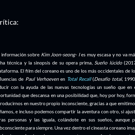
rítica:
 información sobre
Kim Joon-seong- I
es muy escasa y no va más
cha técnica y la sinopsis de su opera prima,
Sueño lúcido
(2017
ataforma. El film del coreano es uno de los más occidentales de l
fluencias de
Paul Verhoeven
en
Total Recall
(
Desafío total
, 1990
ducir con la ayuda de las nuevas tecnologías un sueño que en e
ortunidad que descansa en una posibilidad que, hoy por hoy, form
troducirnos en nuestro propio inconsciente, gracias a que emitim
ñamos, e incluso podemos compartir la aventura con otro, si ajus
ras personas y las iguala, colándote en sus sueños, aunque 
bconsciente para siempre. Una vez dentro el cineasta coreano ima