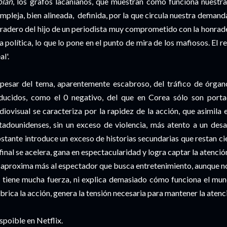
lan
, los grafos lacanianos, que muestran como funciona nuestr
mpleja, bien alineada, definida, por la que circula nuestra demand
radero del hijo de un periodista muy comprometido con la honrade
la política, lo que lo pone en el punto de mira de los mafiosos. El 
al'.
pesar del tema, aparentemente escabroso, del tráfico de órga
ducidos, como el 0 negativo, del que en Corea sólo son porta
diovisual se caracteriza por la rapidez de la acción, que asimila e
tadounidenses, sin un exceso de violencia, más atento a un des
stante introduce un exceso de historias secundarias que restan cie
 final se acelera, gana en espectacularidad y logra captar la atenc
 aproxima más al espectador que busca entretenimiento, aunque no l
 tiene mucha fuerza, ni explica demasiado cómo funciona el mun
brica la acción, genera la tensión necesaria para mantener la atenc
spoible en Netflix.