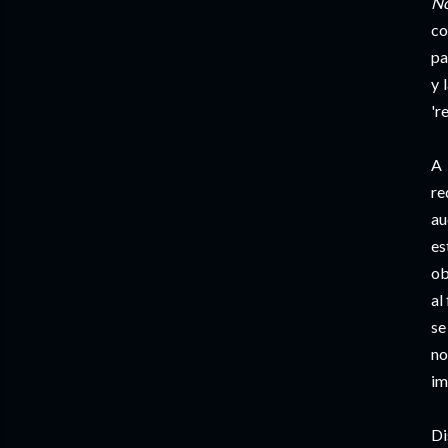
No
co
pa
y 
're
A 
re
au
es
ob
al
se
no
im
Di