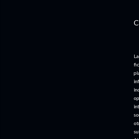
C
La
fi
pl
in
in
op
in
so
ot
su