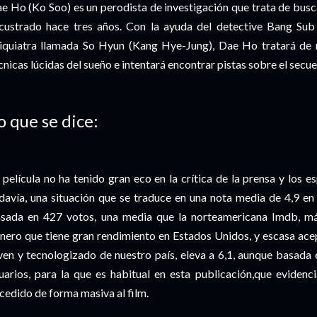
e Ho (Ko Soo) es un perodista de investigación que trata de busca
custrado hace tres años. Con la ayuda del detective Bang Su
iquiatra llamada So Hyun (Kang Hye-Jung), Dae Ho tratará de ra
cnicas lúcidas del sueño e intentará encontrar pistas sobre el secue
o que se dice:
 película no ha tenido gran eco en la crítica de la prensa y los
davía, una situación que se traduce en una nota media de 4,9 en 
sada en 427 votos, una media que la norteamericana Imdb, m
nero que tiene gran rendimiento en Estados Unidos, y escasa acep
ven y tecnologizado de nuestro país, eleva a 6,1, aunque basada 
uarios, para la que es habitual en esta publicación,que evidenc
cedido de forma masiva al film.