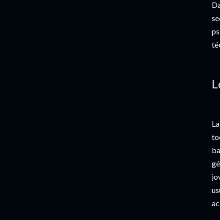
Da
se
ps
té
L
La
to
ba
gé
jo
us
ac