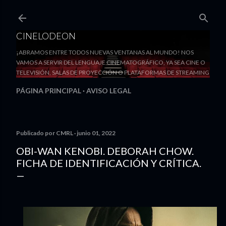
Ir al contenido principal
CINELODEON
¡ABRAMOS ENTRE TODOS NUEVAS VENTANAS AL MUNDO! NOS
VAMOS A SERVIR DEL LENGUAJE CINEMATOGRÁFICO, YA SEA CINE O
TELEVISIÓN, SALAS DE PROYECCIÓN O PLATAFORMAS DE STREAMING
PÁGINA PRINCIPAL
AVISO LEGAL
Publicado por
CMRL
junio 01, 2022
OBI-WAN KENOBI. DEBORAH CHOW.
FICHA DE IDENTIFICACIÓN Y CRÍTICA.