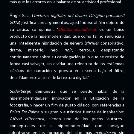
más que los errores en la balanza de su actividad profesional.
Ángel Sala, (
Texturas digitales del drama. Dirigido por...,abril
2013
) justifica con argumentos, ajustándose al film objeto de
su crítica, su opinión: "
Efectos secundarios
es un típico
producto de la hipermodernidad, que como tal no renuncia a
una inteligente hibridación de género (
thriller
conspirativo,
drama, misterio, neo
noir
, terror...), despistando
continuamente sobre su catalogación (a lo que se resiste de
forma casi salvaje), sin olvidar una relectura de los estilemas
clásicos de narración y puesta en escena bajo el filtro,
decididamente actual, de la textura digital."
Soderbergh
demuestra que se puede hablar de la
hipermodernidad,ser innovador en la utilización de la
fotografía, y hacer un film de gusto clásico, con referencias a
Brian De Palma
o su gran y auténtica fuente de inspiración:
Alfred Hitchcock
, siendo uno de los pocos 'autores
conceptuales de la hipermodernidad' que consigue
adentrarse en los formatos del cine más
mainstream
, sin