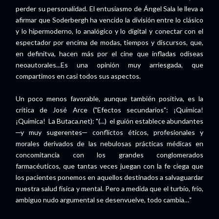
perder su personalidad. El entusiasmo de Ángel Sala le lleva a
afirmar que Soderbergh ha vencido la división entre lo clásico
y lo hipermoderno, lo analógico y lo digital y conectar con el
espectador por encima de modas, tiempos y discursos, que,
en definitva, hacen más por el cine que infladas odiseas
neoautorales...Es una opinión muy arriesgada, que
compartimos en casi todos sus aspectos.
Un poco menos favorable, aunque también positiva, es la
crítica de José Arce ("Efectos secundarios": ¡Química!
¡Química! La Butaca.net): "(...) el guión establece abundantes
─y muy sugerentes─ conflictos éticos, profesionales y
morales derivados de las nebulosas prácticas médicas en
concomitancia con los grandes conglomerados
farmacéuticos, que tantas veces juegan con la fe ciega que
los pacientes ponemos en aquellos destinados a salvaguardar
nuestra salud física y mental. Pero a medida que el turbio, frío,
ambiguo nudo argumental se desenvuelve, todo cambia…"