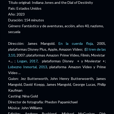
Título original: Indiana Jones and the Dial of Destinity
País: Estados Unidos
Año: 2023
Duración: 154 minutos
Género: Fantástico y de aventuras, acción, años 40, nazismo,
secuela
Dirección: James Mangold.
En la cuerda floja
, 2005,
plataformas Disney Plus, Apple, Amazon Video;
(
El tren de las
3,10
, 2007; plataformas Amazon Prime Video, Filmin, Movistar
+... ;
Logan, 2017
, plataformas Disney + y Moviestar +
;
Lobezno Inmortal, 2013
, plataforma Amazon Video y Prime
Video ...
Guion: Jez Butterworth, John Henry Butterwoerth, James
Mangold, David Koepp, James Mangold, George Lucas, Philip
Kaufman
Casting: Nina Gold
Director de fotografía: Phedon Papamichael
Música: John Williams
Edición: Andrew Buckland, Michael McCusker, Dirk