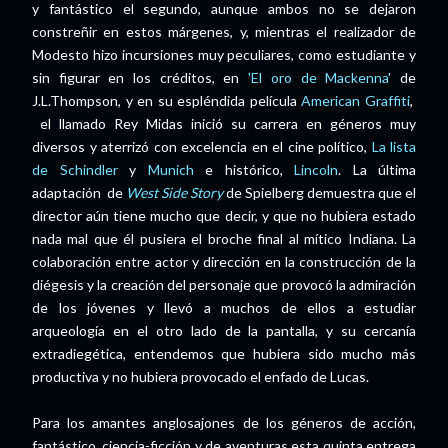
y fantástico el segundo, aunque ambos no se dejaron
constreñir en estos márgenes, y, mientras el realizador de
Modesto hizo incursiones muy peculiares, como estudiante y
sin figurar en los créditos, en
'El oro de Mackenna'
de
J.L.Thompson, y en su espléndida película
American Graffiti
,
el llamado Rey Midas inició su carrera en géneros muy
diversos y aterrizó con excelencia en el cine político,
La lista
de Schindler
y
Munich
e histórico,
Lincoln
. La última
adaptación de
West Side Story
de Spielberg demuestra que el
director aún tiene mucho que decir, y que no hubiera estado
nada mal que él pusiera el broche final al mítico Indiana. La
colaboración entre actor y dirección en la construcción de la
diégesis y la creación del personaje que provocó la admiración
de los jóvenes y llevó a muchos de ellos a estudiar
arqueología en el otro lado de la pantalla, y su cercanía
extradiegética, entendemos que hubiera sido mucho más
productiva y no hubiera provocado el enfado de Lucas.
Para los amantes anglosajones de los géneros de acción,
fantástico, ciencia-ficción y de aventuras esta quinta entrega