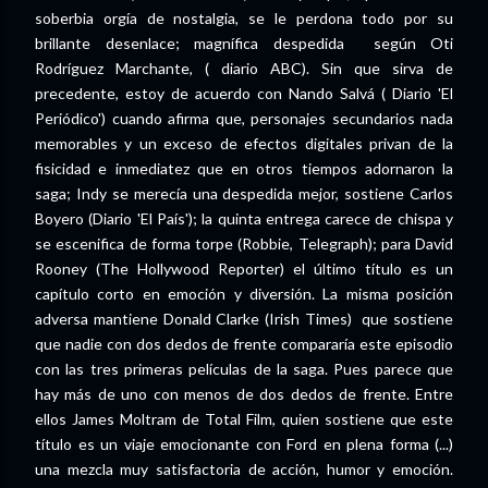
soberbia orgía de nostalgia, se le perdona todo por su
brillante desenlace; magnífica despedida según Oti
Rodríguez Marchante, ( diario ABC). Sin que sirva de
precedente, estoy de acuerdo con Nando Salvá ( Diario 'El
Periódico') cuando afirma que, personajes secundarios nada
memorables y un exceso de efectos digitales privan de la
fisicidad e inmediatez que en otros tiempos adornaron la
saga; Indy se merecía una despedida mejor, sostiene Carlos
Boyero (Diario 'El País'); la quinta entrega carece de chispa y
se escenifica de forma torpe (Robbie, Telegraph); para David
Rooney (The Hollywood Reporter) el último título es un
capítulo corto en emoción y diversión. La misma posición
adversa mantiene Donald Clarke (Irish Times) que sostiene
que nadie con dos dedos de frente compararía este episodio
con las tres primeras películas de la saga. Pues parece que
hay más de uno con menos de dos dedos de frente. Entre
ellos James Moltram de Total Film, quien sostiene que este
título es un viaje emocionante con Ford en plena forma (...)
una mezcla muy satisfactoria de acción, humor y emoción.