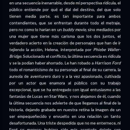
en una secuencia inenarrable, desde mi perspectiva ridícula, el
público entiende por qué el dial del destino, del que solo
tienen media parte, es tan importante para ambos
contendientes, que se enfrentan durante todo el metraje,
pero no como lo harían en un
buddy movie
, sino mediados por
una mujer que tiene más carisma que los dos juntos, el
verdadero acierto en la creación de personajes que han de ir
tejiendo la acción, Helena, interpretada por
Phiebe Waller-
Bridge
. Solucionado el conflicto, la última secuencia es ridícula
y se la podían haber ahorrado. Le han robado a
Harrison Ford
todo el romanticismo de su personaje al final de su carrera, la
aureola de aventurero duro y a la vez apasionado, cultivada
por un actor que enamora al público con su trabajo
excepcional, que se ha entregado con igual entusiasmo a las
fantasías de Lucas en Star Wars, y nos alejamos de él, cuando
la última secuencia nos advierte de que llegamos al final de la
historia, dejando grabada en nuestra retina la imagen de un
ser empequeñecido y envuelto en una relación un tanto
desafortunada. Una triste despedida que no me enternece, ni
Ford se merece; hubiera sido más acertado dejarlo con